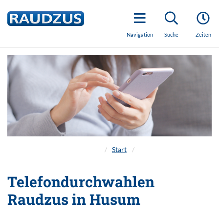
Navigation
Suche
Zeiten
/
Start
/
Telefondurchwahlen
Raudzus in Husum